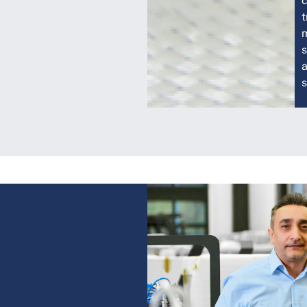
t
m
s
a
s