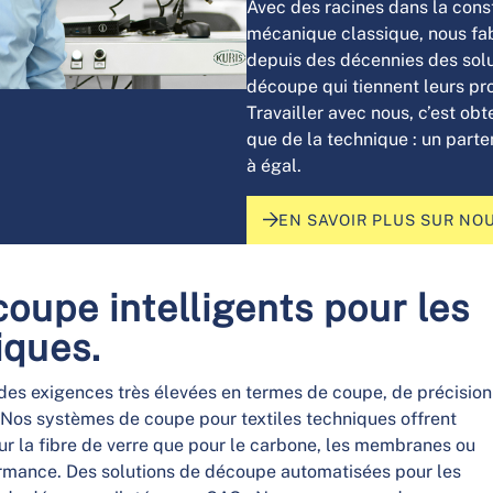
Avec des racines dans la cons
mécanique classique, nous fa
depuis des décennies des sol
découpe qui tiennent leurs p
Travailler avec nous, c’est obt
que de la technique : un parte
à égal.
EN SAVOIR PLUS SUR NO
oupe intelligents pour les
iques.
 des exigences très élevées en termes de coupe, de précision
. Nos systèmes de coupe pour textiles techniques offrent
ur la fibre de verre que pour le carbone, les membranes ou
rmance. Des solutions de découpe automatisées pour les