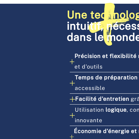
Une technolog
intuitif, néce
dans le monde
Précision et flexibilit
et d'outils
Temps de préparation
accessible
Facilité d'entretien
grâ
Utilisation
logique
, co
innovante
Économie d'énergie et 