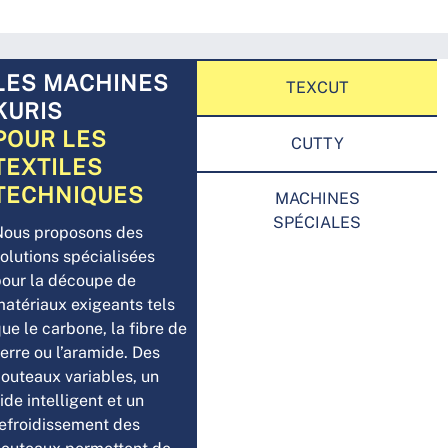
LES MACHINES
TEXCUT
KURIS
POUR LES
CUTTY
TEXTILES
TECHNIQUES
MACHINES
SPÉCIALES
Nous proposons des
olutions spécialisées
pour la découpe de
atériaux exigeants tels
ue le carbone, la fibre de
erre ou l’aramide. Des
outeaux variables, un
ide intelligent et un
refroidissement des