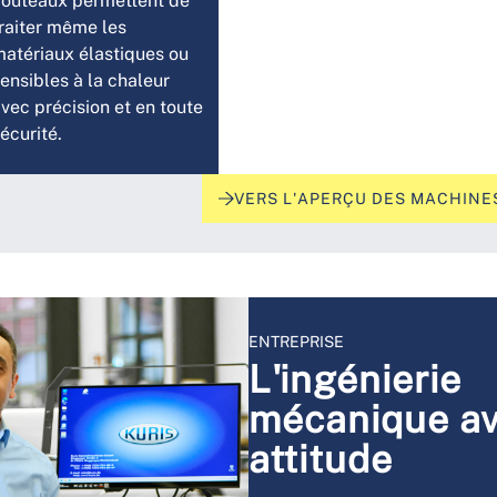
couteaux permettent de
raiter même les
atériaux élastiques ou
ensibles à la chaleur
vec précision et en toute
écurité.
VERS L'APERÇU DES MACHINE
ENTREPRISE
L'ingénierie
mécanique a
attitude