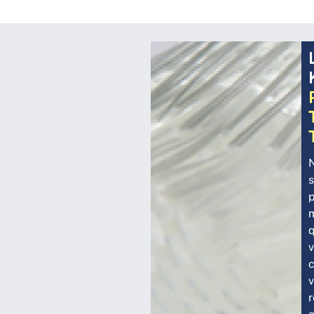
s
m
q
v
c
v