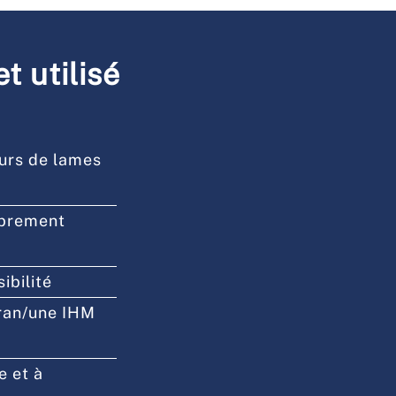
t utilisé
eurs de lames
ibrement
ibilité
cran/une IHM
e et à