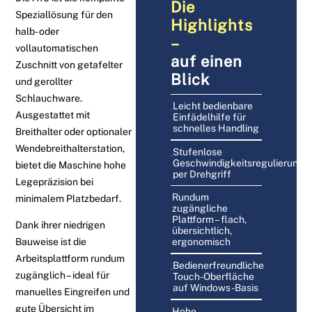
Die
Speziallösung für den
Highlights
halb- oder
–
vollautomatischen
auf einen
Zuschnitt von getafelter
Blick
und gerollter
Schlauchware.
Leicht bedienbare
Ausgestattet mit
Einfädelhilfe für
schnelles Handling
Breithalter oder optionaler
Wendebreithalterstation,
Stufenlose
Geschwindigkeitsregulierung
bietet die Maschine hohe
per Drehgriff
Legepräzision bei
Rundum
minimalem Platzbedarf.
zugängliche
Plattform – flach,
Dank ihrer niedrigen
übersichtlich,
Bauweise ist die
ergonomisch
Arbeitsplattform rundum
Bedienerfreundliche
zugänglich – ideal für
Touch-Oberfläche
auf Windows-Basis
manuelles Eingreifen und
gute Übersicht im
Hohe