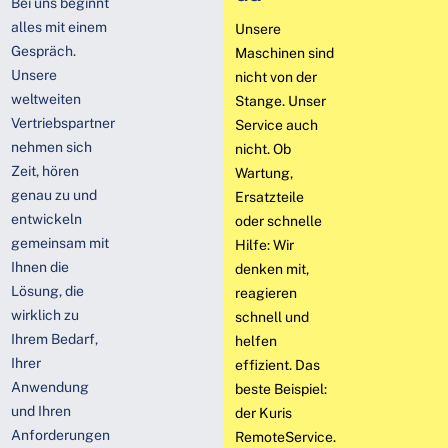
Bei uns beginnt
alles mit einem
Unsere
Gespräch.
Maschinen sind
Unsere
nicht von der
weltweiten
Stange. Unser
Vertriebspartner
Service auch
nehmen sich
nicht. Ob
Zeit, hören
Wartung,
genau zu und
Ersatzteile
entwickeln
oder schnelle
gemeinsam mit
Hilfe: Wir
Ihnen die
denken mit,
Lösung, die
reagieren
wirklich zu
schnell und
Ihrem Bedarf,
helfen
Ihrer
effizient. Das
Anwendung
beste Beispiel:
und Ihren
der Kuris
Anforderungen
RemoteService.