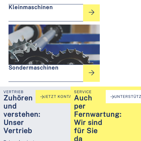
Kleinmaschinen
Sondermaschinen
VERTRIEB
SERVICE
Zuhören
Auch
JETZT KONTAKT AUFNEHMEN
UNTERSTÜT
und
per
verstehen:
Fernwartung:
Unser
Wir sind
Vertrieb
für Sie
da