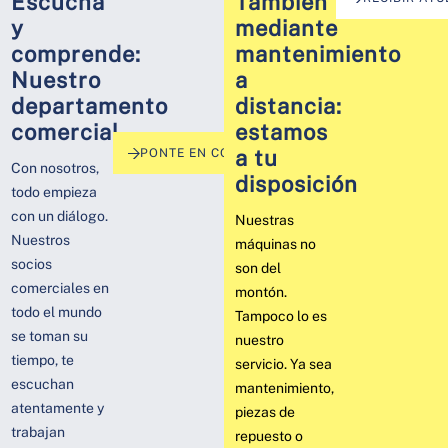
Escucha
También
y
mediante
comprende:
mantenimiento
Nuestro
a
departamento
distancia:
comercial
estamos
a tu
PONTE EN CONTACTO AHORA
Con nosotros,
disposición
todo empieza
con un diálogo.
Nuestras
Nuestros
máquinas no
socios
son del
comerciales en
montón.
todo el mundo
Tampoco lo es
se toman su
nuestro
tiempo, te
servicio. Ya sea
escuchan
mantenimiento,
atentamente y
piezas de
trabajan
repuesto o