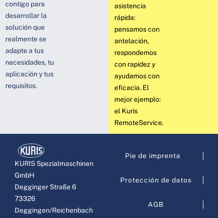
contigo para
asistencia
desarrollar la
rápida:
solución que
pensamos con
realmente se
antelación,
adapte a tus
respondemos
necesidades, tu
con rapidez y
aplicación y tus
ayudamos con
requisitos.
eficacia. El
mejor ejemplo:
el Kuris
RemoteService.
Pie de imprenta
KURIS Spezialmaschinen
GmbH
Protección de datos
Degginger Straße 6
73326
AGB
Deggingen/Reichenbach