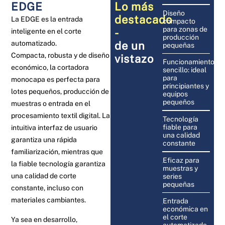
EDGE
Lo más
Diseño
destacado
La EDGE es la entrada
compacto
para zonas de
-
inteligente en el corte
producción
automatizado.
de un
pequeñas
Compacta, robusta y de diseño
vistazo
Funcionamiento
económico, la cortadora
sencillo: ideal
para
monocapa es perfecta para
principiantes y
lotes pequeños, producción de
equipos
pequeños
muestras o entrada en el
procesamiento textil digital. La
Tecnología
fiable para
intuitiva interfaz de usuario
una calidad
garantiza una rápida
constante
familiarización, mientras que
Eficaz para
la fiable tecnología garantiza
muestras y
una calidad de corte
series
pequeñas
constante, incluso con
materiales cambiantes.
Entrada
económica en
el corte
Ya sea en desarrollo,