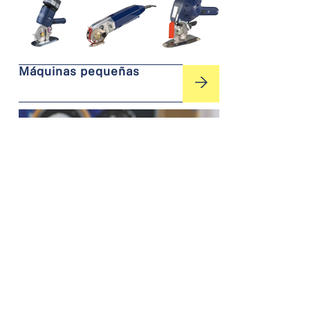
Máquinas pequeñas
Máquinas especiales
DISTRIBUCIÓN
SERVICIO
Escucha
También
PONTE EN CONTACTO AHORA
RECIBIR AY
y
mediante
comprende:
mantenimiento